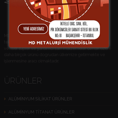
MD Metalurji, başta alüminyum dökümü için gerekli
teknik seramik ürünler olmak üzere, termokupllar, dozaj
ve riser tüpler ve yardımcı sarf malzemeler olmak üzere
daha birçok ürünü doğrudan ülkemize getirmekte ve
işlenmesine aracı olmaktadır.
ÜRÜNLER
ALÜMINYUM SILIKAT ÜRÜNLER
ALÜMINYUM TITANAT ÜRÜNLER