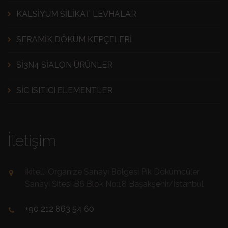
KALSIYUM SILIKAT LEVHALAR
SERAMIK DÖKÜM KEPÇELERI
SI3N4 SIALON ÜRÜNLER
SİC ISITICI ELEMENTLER
İletişim
İkitelli Organize Sanayi Bölgesi Pik Dökümcüler
Sanayi Sitesi B6 Blok No:18 Başakşehir/İstanbul
+90 212 863 54 60